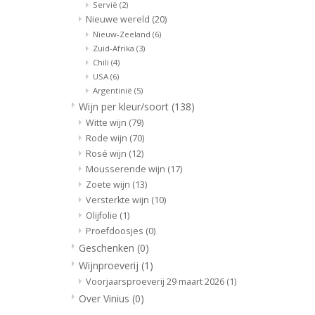
Servië
(2)
Nieuwe wereld
(20)
Nieuw-Zeeland
(6)
Zuid-Afrika
(3)
Chili
(4)
USA
(6)
Argentinië
(5)
Wijn per kleur/soort
(138)
Witte wijn
(79)
Rode wijn
(70)
Rosé wijn
(12)
Mousserende wijn
(17)
Zoete wijn
(13)
Versterkte wijn
(10)
Olijfolie
(1)
Proefdoosjes
(0)
Geschenken
(0)
Wijnproeverij
(1)
Voorjaarsproeverij 29 maart 2026
(1)
Over Vinius
(0)