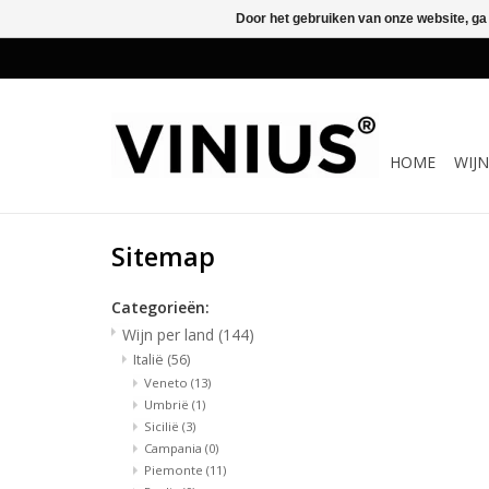
Door het gebruiken van onze website, ga
HOME
WIJ
Sitemap
Categorieën:
Wijn per land
(144)
Italië
(56)
Veneto
(13)
Umbrië
(1)
Sicilië
(3)
Campania
(0)
Piemonte
(11)