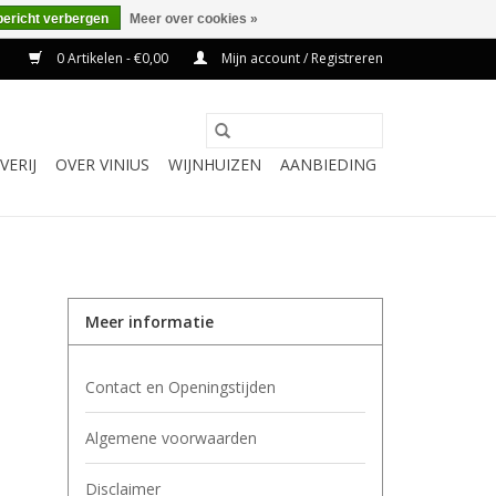
bericht verbergen
Meer over cookies »
0 Artikelen - €0,00
Mijn account / Registreren
VERIJ
OVER VINIUS
WIJNHUIZEN
AANBIEDING
Meer informatie
Contact en Openingstijden
Algemene voorwaarden
Disclaimer