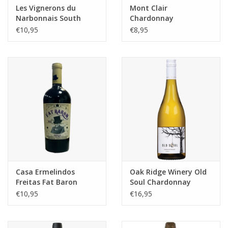
Les Vignerons du
Mont Clair
Narbonnais South
Chardonnay
Emotion GSM Blend
€10,95
€8,95
Casa Ermelindos
Oak Ridge Winery Old
Freitas Fat Baron
Soul Chardonnay
Shiraz
€10,95
€16,95