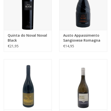
Quinta do Noval Noval
Austo Appassimento
Black
Sangiovese Romagna
DOC
€21,95
€14,95