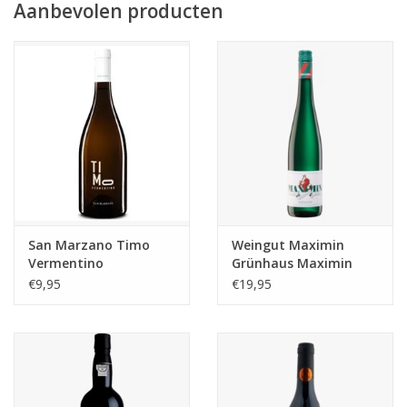
Aanbevolen producten
San Marzano Timo
Weingut Maximin
Vermentino
Grünhaus Maximin
Grünhaus Riesling
€9,95
€19,95