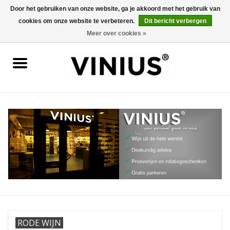
Door het gebruiken van onze website, ga je akkoord met het gebruik van
cookies om onze website te verbeteren.
Dit bericht verbergen
0 Artikelen - €0,00
Meer over cookies »
Home
Wijn per land
Wijn per kleur/soort
Geschenken
Wijnproeverij
Over Vinius
RODE WIJN
Wijnhuizen