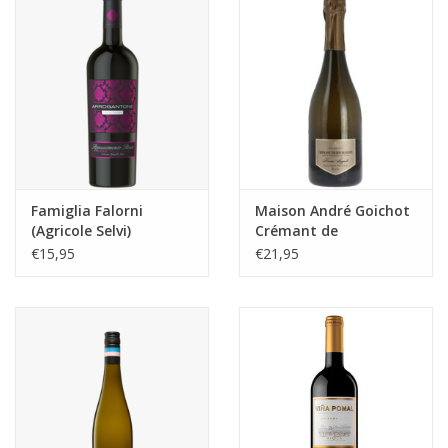
Famiglia Falorni
Maison André Goichot
(Agricole Selvi)
Crémant de
Arrogantone Nero
Bourgogne
€15,95
€21,95
d'Avola