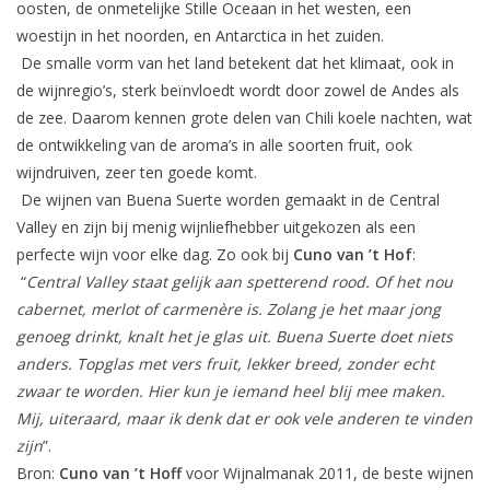
oosten, de onmetelijke Stille Oceaan in het westen, een
woestijn in het noorden, en Antarctica in het zuiden.
Aanbieding
De smalle vorm van het land betekent dat het klimaat, ook in
de wijnregio’s, sterk beïnvloedt wordt door zowel de Andes als
de zee. Daarom kennen grote delen van Chili koele nachten, wat
de ontwikkeling van de aroma’s in alle soorten fruit, ook
wijndruiven, zeer ten goede komt.
De wijnen van Buena Suerte worden gemaakt in de Central
Valley en zijn bij menig wijnliefhebber uitgekozen als een
perfecte wijn voor elke dag. Zo ook bij
Cuno van ’t Hof
:
“
Central Valley staat gelijk aan spetterend rood. Of het nou
cabernet, merlot of carmenère is. Zolang je het maar jong
genoeg drinkt, knalt het je glas uit. Buena Suerte doet niets
anders. Topglas met vers fruit, lekker breed, zonder echt
zwaar te worden. Hier kun je iemand heel blij mee maken.
Mij, uiteraard, maar ik denk dat er ook vele anderen te vinden
zijn
”.
Bron:
Cuno van ’t Hoff
voor Wijnalmanak 2011, de beste wijnen