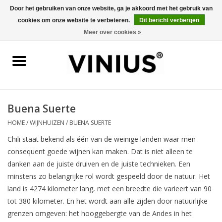
Door het gebruiken van onze website, ga je akkoord met het gebruik van
cookies om onze website te verbeteren.
Dit bericht verbergen
0 Artikelen - €0,00
Meer over cookies »
Home
Wijn per land
Wijn per kleur/soort
Buena Suerte
HOME
/
WIJNHUIZEN
/
BUENA SUERTE
Geschenken
Chili staat bekend als één van de weinige landen waar men
consequent goede wijnen kan maken. Dat is niet alleen te
Wijnproeverij
danken aan de juiste druiven en de juiste technieken. Een
minstens zo belangrijke rol wordt gespeeld door de natuur. Het
Over Vinius
land is 4274 kilometer lang, met een breedte die varieert van 90
tot 380 kilometer. En het wordt aan alle zijden door natuurlijke
grenzen omgeven: het hooggebergte van de Andes in het
Wijnhuizen