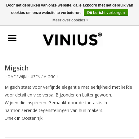
Door het gebruiken van onze website, ga je akkoord met het gebruik van
cookies om onze website te verbeteren.
Dit bericht verbergen
0 Artikelen - €0,00
Meer over cookies »
Home
Wijn per land
Wijn per kleur/soort
Migsich
HOME
/
WIJNHUIZEN
/
MIGSICH
Geschenken
Migsich staat voor v
erfijnde elegantie met eerlijkheid met liefde
voor detail en vice versa. Bijzonder en buitengewoon.
Wijnproeverij
Wijnen die inspireren. Gemaakt door de fantastisch
harmoniserende tegenstellingen van hun makers.
Over Vinius
Uniek in Oostenrijk.
Wijnhuizen