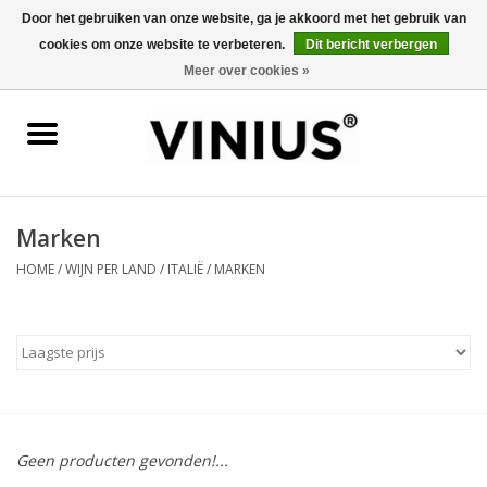
Door het gebruiken van onze website, ga je akkoord met het gebruik van
cookies om onze website te verbeteren.
Dit bericht verbergen
0 Artikelen - €0,00
Meer over cookies »
Home
Wijn per land
Wijn per kleur/soort
Marken
HOME
/
WIJN PER LAND
/
ITALIË
/
MARKEN
Geschenken
Wijnproeverij
Over Vinius
Geen producten gevonden!...
Wijnhuizen