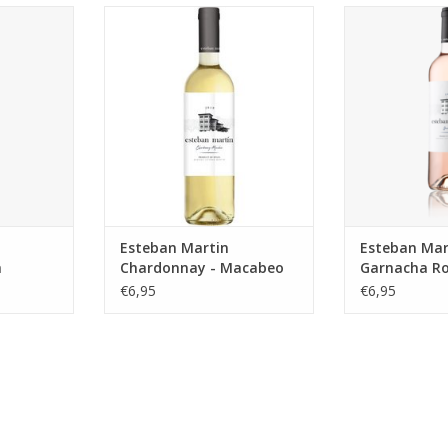
ha - Syrah.
Esteban Martin - Chardonnay -
Esteban Marti
he en vegan
Macabeo (H)eerlijke biologische
Rosado. (H)eerl
en vegan wijn
en veg
NKELWAGEN
TOEVOEGEN AAN WINKELWAGEN
TOEVOEGEN AA
Esteban Martin
Esteban Mar
h
Chardonnay - Macabeo
Garnacha R
€6,95
€6,95