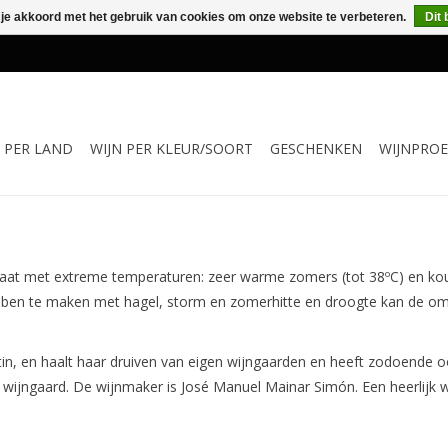
 je akkoord met het gebruik van cookies om onze website te verbeteren.
Dit 
N PER LAND
WIJN PER KLEUR/SOORT
GESCHENKEN
WIJNPROE
maat met extreme temperaturen: zeer warme zomers (tot 38ºC) en koud
bben te maken met hagel, storm en zomerhitte en droogte kan de o
, en haalt haar druiven van eigen wijngaarden en heeft zodoende ook 
gen wijngaard. De wijnmaker is José Manuel Mainar Simón. Een heerlijk