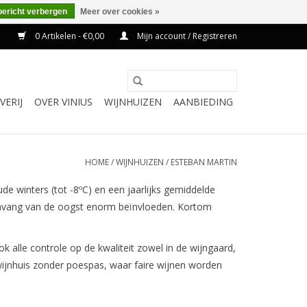
bericht verbergen
Meer over cookies »
0 Artikelen - €0,00
Mijn account / Registreren
VERIJ
OVER VINIUS
WIJNHUIZEN
AANBIEDING
HOME
/
WIJNHUIZEN
/
ESTEBAN MARTIN
e winters (tot -8ºC) en een jaarlijks gemiddelde
mvang van de oogst enorm beïnvloeden. Kortom
alle controle op de kwaliteit zowel in de wijngaard,
 wijnhuis zonder poespas, waar faire wijnen worden