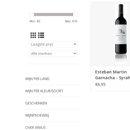
Esteban Martin Garnac
(H)eerlijke biologisc
wijn
Min: €
0
Max: €
10
TOEVOEGEN AAN WI
Esteban Martin
Garnacha - Syra
WIJN PER LAND
€6,95
WIJN PER KLEUR/SOORT
GESCHENKEN
WIJNPROEVERIJ
OVER VINIUS