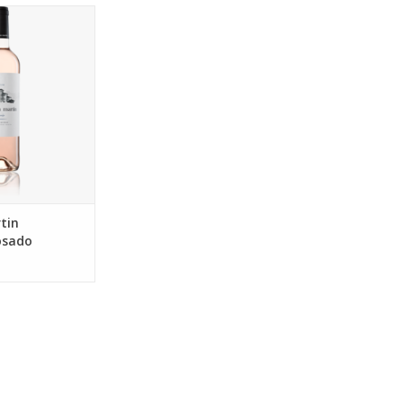
n - Garnacha -
ijke biologische
an wijn
N WINKELWAGEN
tin
osado