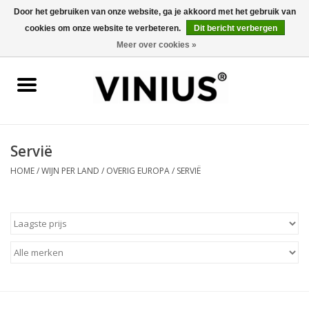
Door het gebruiken van onze website, ga je akkoord met het gebruik van
cookies om onze website te verbeteren.
Dit bericht verbergen
0 Artikelen - €0,00
Meer over cookies »
Home
Wijn per land
Wijn per kleur/soort
Servië
HOME
/
WIJN PER LAND
/
OVERIG EUROPA
/
SERVIË
Geschenken
Wijnproeverij
Over Vinius
Wijnhuizen