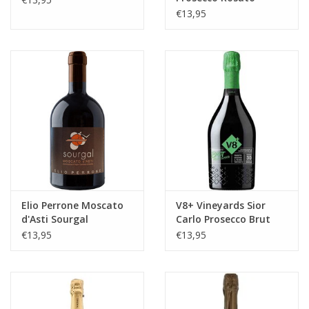
Millesimato Brut DOC
€13,95
Elio Perrone Moscato
V8+ Vineyards Sior
d'Asti Sourgal
Carlo Prosecco Brut
Millesimato DOC
€13,95
€13,95