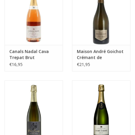
Canals Nadal Cava
Maison André Goichot
Trepat Brut
Crémant de
Bourgogne
€16,95
€21,95