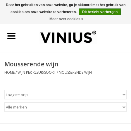
Door het gebruiken van onze website, ga je akkoord met het gebruik van
cookies om onze website te verbeteren.
Dit bericht verbergen
0 Artikelen - €0,00
Meer over cookies »
Home
Wijn per land
Wijn per kleur/soort
Mousserende wijn
HOME
/
WIJN PER KLEUR/SOORT
/
MOUSSERENDE WIJN
Geschenken
Wijnproeverij
Over Vinius
Wijnhuizen