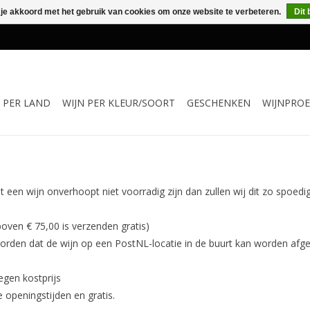
 je akkoord met het gebruik van cookies om onze website te verbeteren.
Dit 
N PER LAND
WIJN PER KLEUR/SOORT
GESCHENKEN
WIJNPROE
cht een wijn onverhoopt niet voorradig zijn dan zullen wij dit zo spoed
boven € 75,00 is verzenden gratis)
den dat de wijn op een PostNL-locatie in de buurt kan worden afgeha
egen kostprijs
e openingstijden en gratis.