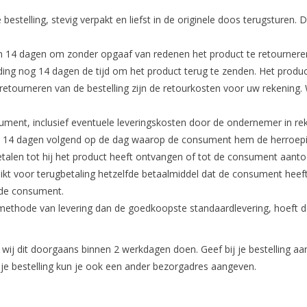
bestelling, stevig verpakt en liefst in de originele doos terugsture
n 14 dagen om zonder opgaaf van redenen het product te retournere
ng nog 14 dagen de tijd om het product terug te zenden. Het product 
etourneren van de bestelling zijn de retourkosten voor uw rekening. 
ment, inclusief eventuele leveringskosten door de ondernemer in rek
en 14 dagen volgend op de dag waarop de consument hem de herroepi
etalen tot hij het product heeft ontvangen of tot de consument aanto
uikt voor terugbetaling hetzelfde betaalmiddel dat de consument heef
 de consument.
methode van levering dan de goedkoopste standaardlevering, hoeft
n wij dit doorgaans binnen 2 werkdagen doen. Geef bij je bestelling a
n je bestelling kun je ook een ander bezorgadres aangeven.