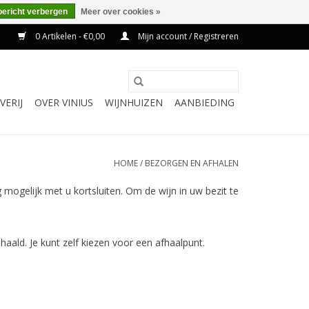
bericht verbergen
Meer over cookies »
0 Artikelen - €0,00
Mijn account / Registreren
VERIJ
OVER VINIUS
WIJNHUIZEN
AANBIEDING
HOME
/
BEZORGEN EN AFHALEN
ig mogelijk met u kortsluiten. Om de wijn in uw bezit te
ald. Je kunt zelf kiezen voor een afhaalpunt.