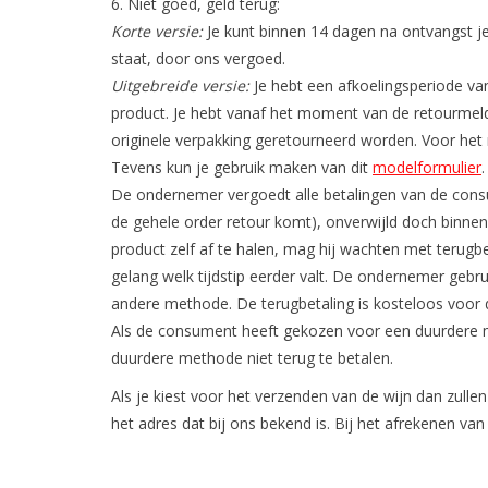
Niet goed, geld terug:
Korte versie:
Je kunt binnen 14 dagen na ontvangst je 
staat, door ons vergoed.
Uitgebreide versie:
Je hebt een afkoelingsperiode va
product. Je hebt vanaf het moment van de retourmeldi
originele verpakking geretourneerd worden. Voor het r
Tevens kun je gebruik maken van dit
modelformulier
.
De ondernemer vergoedt alle betalingen van de consu
de gehele order retour komt), onverwijld doch binn
product zelf af te halen, mag hij wachten met terugb
gelang welk tijdstip eerder valt. De ondernemer gebr
andere methode. De terugbetaling is kosteloos voor
Als de consument heeft gekozen voor een duurdere 
duurdere methode niet terug te betalen.
Als je kiest voor het verzenden van de wijn dan zulle
het adres dat bij ons bekend is. Bij het afrekenen va