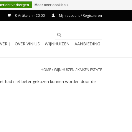
bericht verbergen
Meer over cookies »
0 Artikelen - €0,00
Mijn account / Registreren
VERIJ
OVER VINIUS
WIJNHUIZEN
AANBIEDING
HOME
/
WIJNHUIZEN
/
KAIKEN ESTATE
Het had niet beter gekozen kunnen worden door de