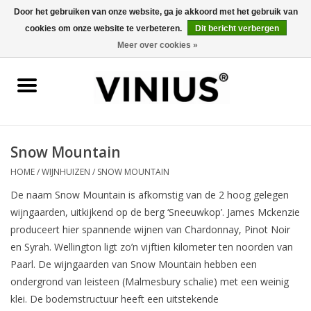
Door het gebruiken van onze website, ga je akkoord met het gebruik van
cookies om onze website te verbeteren.
Dit bericht verbergen
0 Artikelen - €0,00
Meer over cookies »
Home
Wijn per land
Wijn per kleur/soort
Snow Mountain
HOME
/
WIJNHUIZEN
/
SNOW MOUNTAIN
Geschenken
De naam Snow Mountain is afkomstig van de 2 hoog gelegen
wijngaarden, uitkijkend op de berg ‘Sneeuwkop’. James Mckenzie
Wijnproeverij
produceert hier spannende wijnen van Chardonnay, Pinot Noir
en Syrah. Wellington ligt zo’n vijftien kilometer ten noorden van
Over Vinius
Paarl. De wijngaarden van Snow Mountain hebben een
ondergrond van leisteen (Malmesbury schalie) met een weinig
klei. De bodemstructuur heeft een uitstekende
Wijnhuizen