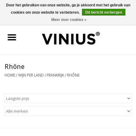
Door het gebruiken van onze website, ga je akkoord met het gebruik van
cookies om onze website te verbeteren.
Dit bericht verbergen
0 Artikelen - €0,00
Meer over cookies »
Home
Wijn per land
Wijn per kleur/soort
Rhône
HOME
/
WIJN PER LAND
/
FRANKRIJK
/
RHÔNE
Geschenken
Wijnproeverij
Over Vinius
Wijnhuizen