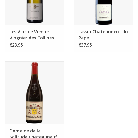
Les Vins de Vienne
Lavau Chateauneuf du
Viognier des Collines
Pape
Rhodaniennes IGP
€23,95
€37,95
Domaine de la
Solitude Chateauneuf