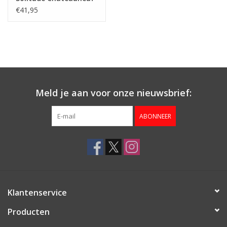
du Pape rouge
€41,95
Meld je aan voor onze nieuwsbrief:
ABONNEER
Klantenservice
Producten