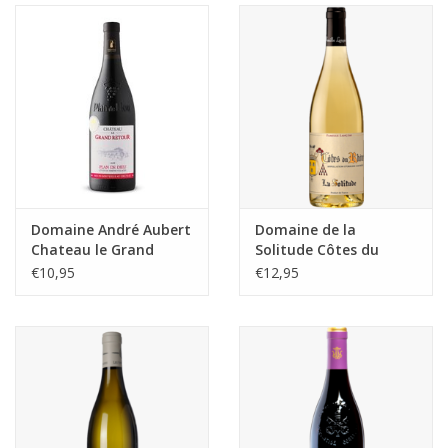
Aanbieding
Domaine André Aubert
Domaine de la
Chateau le Grand
Solitude Côtes du
Retour
Rhône la Solitude
€10,95
€12,95
Blanc