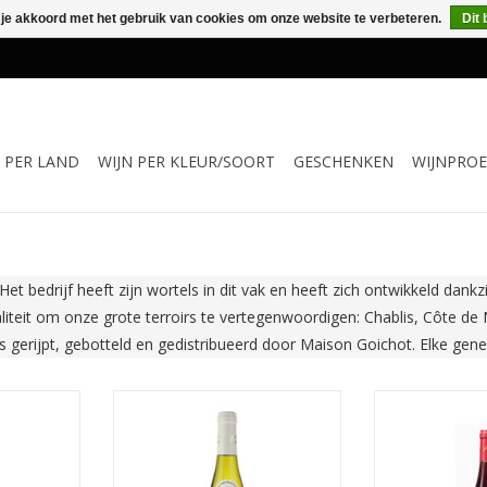
 je akkoord met het gebruik van cookies om onze website te verbeteren.
Dit 
N PER LAND
WIJN PER KLEUR/SOORT
GESCHENKEN
WIJNPROE
et bedrijf heeft zijn wortels in dit vak en heeft zich ontwikkeld dank
aliteit om onze grote terroirs te vertegenwoordigen: Chablis, Côte de
gerijpt, gebotteld en gedistribueerd door Maison Goichot. Elke genera
nons heeft
De wijn is zeer aromatisch,
De Coteaux Bou
ntens zwart
rijkelijk en vol. Zeer typische
royale aroma's 
ssis. In de
Chardonnay uit de Bourgogne,
fruit als braam
fgeronde
met aroma's en smaken van gele
mond heeft 