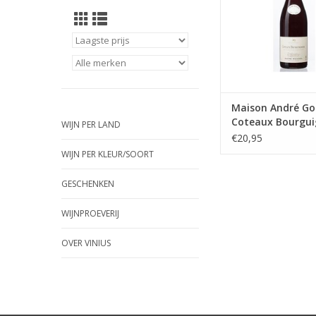
tannines en een
concentratie met ar
bosfruit en zwarte be
zachte licht kruidige 
echte Pinot N
TOEVOEGEN AAN WI
Maison André Go
Coteaux Bourgu
WIJN PER LAND
Pinot Noir
€20,95
WIJN PER KLEUR/SOORT
GESCHENKEN
WIJNPROEVERIJ
OVER VINIUS