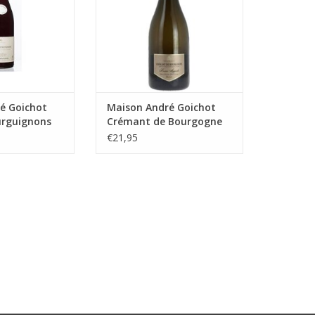
n een goede
handmatig geplukt en wordt
met aroma's van
alleen de eerste persing.
rte bessen en een
Hetgeen een complexe en rijke
idige afdronk. Een
bubbel oplevert. De wijn rijpt 18
inot Noir
maanden op de lie.
N WINKELWAGEN
TOEVOEGEN AAN WINKELWAGEN
é Goichot
Maison André Goichot
urguignons
Crémant de Bourgogne
€21,95