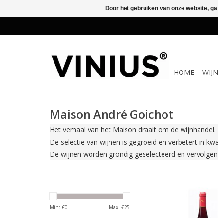
Door het gebruiken van onze website, ga
HOME
WIJ
Maison André Goichot
Het verhaal van het Maison draait om de wijnhandel. H
De selectie van wijnen is gegroeid en verbetert in kw
De wijnen worden grondig geselecteerd en vervolgens 
De Coteaux Bourguig
royale aroma's van i
fruit als braam en ca
Min: €
0
Max: €
25
mond heeft het a