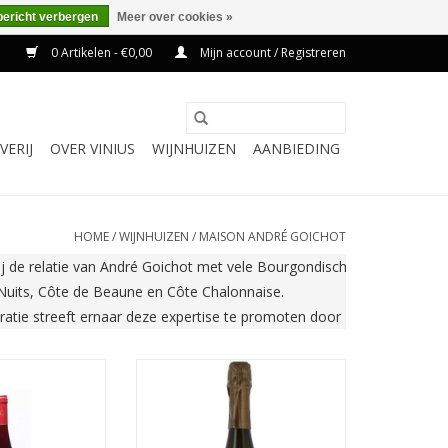
bericht verbergen
Meer over cookies »
0 Artikelen - €0,00
Mijn account / Registreren
VERIJ
OVER VINIUS
WIJNHUIZEN
AANBIEDING
HOME
/
WIJNHUIZEN
/
MAISON ANDRÉ GOICHOT
zij de relatie van André Goichot met vele Bourgondische wijnbouwers.

 Nuits, Côte de Beaune en Côte Chalonnaise.

tie streeft ernaar deze expertise te promoten door zijn stijl door t
rguignons heeft
Deze Crémant de Bourgogne
van intens zwart
Brut wordt gemaakt van
 en cassis. In de
Chardonnay, Pinot Noir, Gamay
het afgeronde
èn Aligoté. De druiven worden