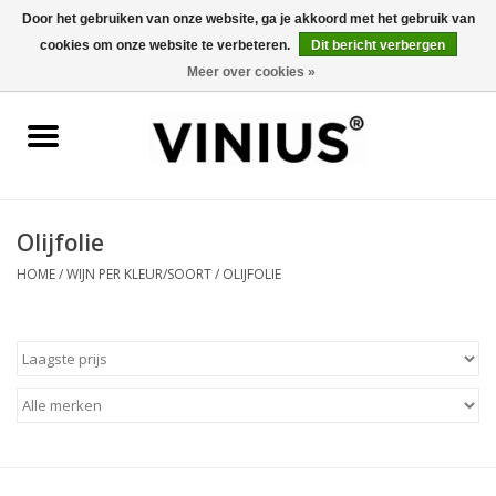
Door het gebruiken van onze website, ga je akkoord met het gebruik van
cookies om onze website te verbeteren.
Dit bericht verbergen
0 Artikelen - €0,00
Meer over cookies »
Home
Wijn per land
Wijn per kleur/soort
Olijfolie
HOME
/
WIJN PER KLEUR/SOORT
/
OLIJFOLIE
Geschenken
Wijnproeverij
Over Vinius
Wijnhuizen