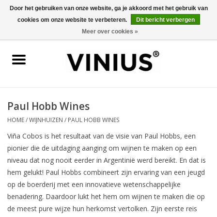
Door het gebruiken van onze website, ga je akkoord met het gebruik van
cookies om onze website te verbeteren.
Dit bericht verbergen
0 Artikelen - €0,00
Meer over cookies »
Home
Wijn per land
Wijn per kleur/soort
Paul Hobb Wines
HOME
/
WIJNHUIZEN
/
PAUL HOBB WINES
Geschenken
Viña Cobos is het resultaat van de visie van Paul Hobbs, een
pionier die de uitdaging aanging om wijnen te maken op een
Wijnproeverij
niveau dat nog nooit eerder in Argentinië werd bereikt. En dat is
hem gelukt! Paul Hobbs combineert zijn ervaring van een jeugd
Over Vinius
op de boerderij met een innovatieve wetenschappelijke
benadering. Daardoor lukt het hem om wijnen te maken die op
de meest pure wijze hun herkomst vertolken. Zijn eerste reis
Wijnhuizen