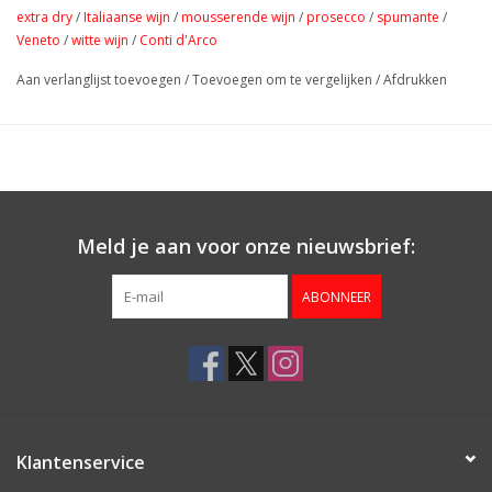
extra dry
/
Italiaanse wijn
/
mousserende wijn
/
prosecco
/
spumante
/
Veneto
/
witte wijn
/
Conti d'Arco
Aan verlanglijst toevoegen
/
Toevoegen om te vergelijken
/
Afdrukken
Meld je aan voor onze nieuwsbrief:
ABONNEER
Klantenservice