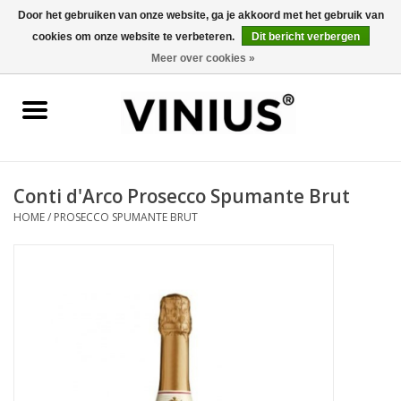
Door het gebruiken van onze website, ga je akkoord met het gebruik van
cookies om onze website te verbeteren.
Dit bericht verbergen
0 Artikelen - €0,00
Meer over cookies »
Home
Wijn per land
Wijn per kleur/soort
Conti d'Arco Prosecco Spumante Brut
HOME
/
PROSECCO SPUMANTE BRUT
Geschenken
Wijnproeverij
Over Vinius
Wijnhuizen