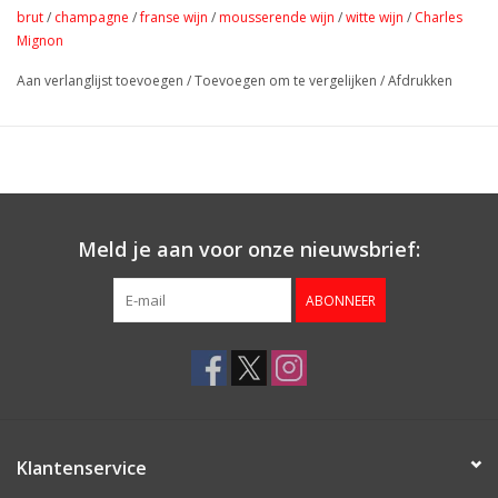
brut
/
champagne
/
franse wijn
/
mousserende wijn
/
witte wijn
/
Charles
Mignon
Aan verlanglijst toevoegen
/
Toevoegen om te vergelijken
/
Afdrukken
Meld je aan voor onze nieuwsbrief:
ABONNEER
Klantenservice