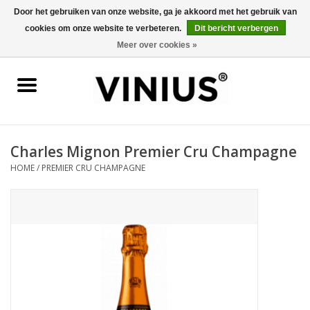
Door het gebruiken van onze website, ga je akkoord met het gebruik van
cookies om onze website te verbeteren.
Dit bericht verbergen
0 Artikelen - €0,00
Meer over cookies »
Home
Wijn per land
Wijn per kleur/soort
Charles Mignon Premier Cru Champagne
HOME
/
PREMIER CRU CHAMPAGNE
Geschenken
Wijnproeverij
Over Vinius
Wijnhuizen