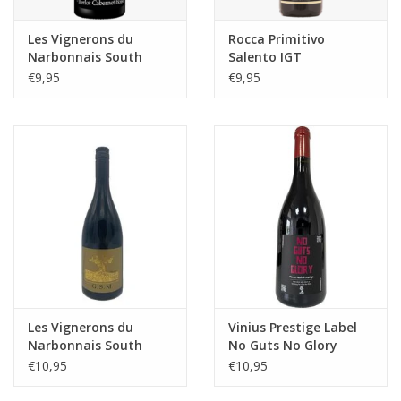
Les Vignerons du
Rocca Primitivo
Narbonnais South
Salento IGT
Emotion Merlot
€9,95
€9,95
Cabernet Boisé
Les Vignerons du
Vinius Prestige Label
Narbonnais South
No Guts No Glory
Emotion GSM Blend
Pinot Noir
€10,95
€10,95