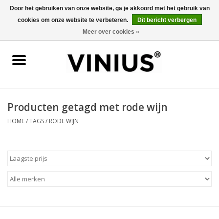
Door het gebruiken van onze website, ga je akkoord met het gebruik van
cookies om onze website te verbeteren.
Dit bericht verbergen
0 Artikelen - €0,00
Meer over cookies »
Home
Wijn per land
Wijn per kleur/soort
Producten getagd met rode wijn
HOME
/
TAGS
/
RODE WIJN
Geschenken
Wijnproeverij
Over Vinius
Wijnhuizen