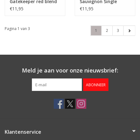
Gatekeeper red blend
Sauvignon Single
Parcel
€11,95
€11,95
Pagina 1 van 3
1
2
3
Meld je aan voor onze nieuwsbrief:
ABONNEER
Klantenservice