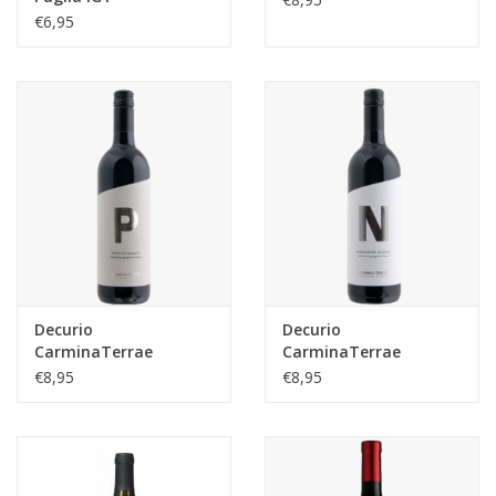
€6,95
Decurio
Decurio
CarminaTerrae
CarminaTerrae
Primitivo Salento
Negroamaro Salento
€8,95
€8,95