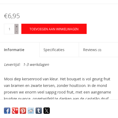
€6,95
+
TOEVOEGEN AAN WINKELWAGEN
-
Informatie
Specificaties
Reviews
(0)
Levertijd:
1-3 werkdagen
Mooi diep kersenrood van kleur. Het bouquet is vol geurig fruit
van bramen en zwarte kersen, zonder houttoon. In de mond
proeven we enorm veel sappig rood fruit, met een aangename
kruidige nuance, ongetwijfeld te danken aan de castelão druif
die voor de volle 100% verantwoordelijk is voor deze
fantastische smaak. Zacht, aromatisch en vooral zeer