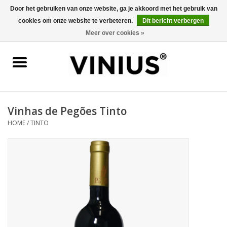
Door het gebruiken van onze website, ga je akkoord met het gebruik van
cookies om onze website te verbeteren.
Dit bericht verbergen
0 Artikelen - €0,00
Meer over cookies »
Home
Wijn per land
Wijn per kleur/soort
Vinhas de Pegões Tinto
HOME
/
TINTO
Geschenken
Wijnproeverij
Over Vinius
Wijnhuizen