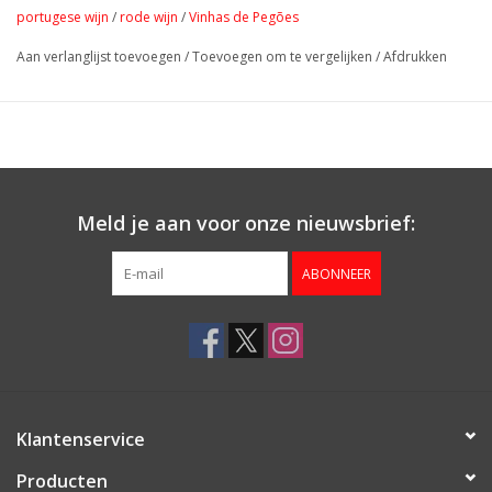
toegankelijk.
portugese wijn
/
rode wijn
/
Vinhas de Pegões
Aan verlanglijst toevoegen
/
Toevoegen om te vergelijken
/
Afdrukken
Meld je aan voor onze nieuwsbrief:
ABONNEER
Klantenservice
Producten