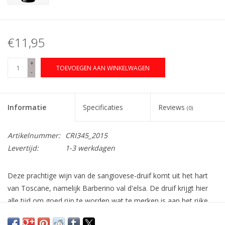
€11,95
+
TOEVOEGEN AAN WINKELWAGEN
-
Informatie
Specificaties
Reviews
(0)
Artikelnummer:
CRI345_2015
Levertijd:
1-3 werkdagen
Deze prachtige wijn van de sangiovese-druif komt uit het hart
van Toscane, namelijk Barberino val d'elsa. De druif krijgt hier
alle tijd om goed rijp te worden wat te merken is aan het rijke
karakter van deze wijn. Deze robijnrode wijn heeft aroma's van