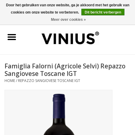
Door het gebruiken van onze website, ga je akkoord met het gebruik van
cookies om onze website te verbeteren.
Dit bericht verbergen
0 Artikelen - €0,00
Meer over cookies »
Home
Wijn per land
Wijn per kleur/soort
Famiglia Falorni (Agricole Selvi) Repazzo
Sangiovese Toscane IGT
Geschenken
HOME
/
REPAZZO SANGIOVESE TOSCANE IGT
Wijnproeverij
Over Vinius
Wijnhuizen