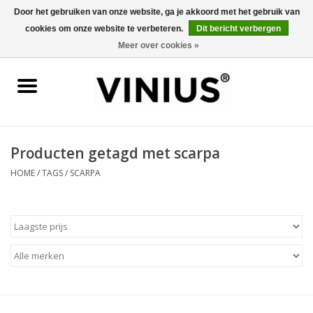
Door het gebruiken van onze website, ga je akkoord met het gebruik van
cookies om onze website te verbeteren.
Dit bericht verbergen
0 Artikelen - €0,00
Meer over cookies »
Home
Wijn per land
Wijn per kleur/soort
Producten getagd met scarpa
HOME
/
TAGS
/
SCARPA
Geschenken
Wijnproeverij
Over Vinius
Wijnhuizen