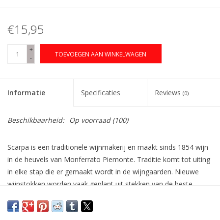
€15,95
+
TOEVOEGEN AAN WINKELWAGEN
-
Informatie
Specificaties
Reviews
(0)
Beschikbaarheid:
Op voorraad
(100)
Scarpa is een traditionele wijnmakerij en maakt sinds 1854 wijn
in de heuvels van Monferrato Piemonte. Traditie komt tot uiting
in elke stap die er gemaakt wordt in de wijngaarden. Nieuwe
wijnstokken worden vaak geplant uit stekken van de beste,
zorgvuldig geselecteerde oude wijnstokken. Er wordt duurzaam
gewerkt met respect voor bodems en hun organismen, daarom