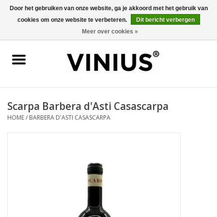
Door het gebruiken van onze website, ga je akkoord met het gebruik van
cookies om onze website te verbeteren.
Dit bericht verbergen
0 Artikelen - €0,00
Meer over cookies »
Home
Wijn per land
Wijn per kleur/soort
Scarpa Barbera d'Asti Casascarpa
HOME
/
BARBERA D'ASTI CASASCARPA
Geschenken
Wijnproeverij
Over Vinius
Wijnhuizen