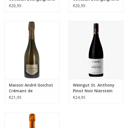
Pinot Noir
Pinot Noir
€20,95
€20,95
Maison André Goichot
Weingut St. Anthony
Crémant de
Pinot Noir Nierstein
Bourgogne
€21,95
€24,95