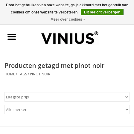
Door het gebruiken van onze website, ga je akkoord met het gebruik van
cookies om onze website te verbeteren.
Dit bericht verbergen
0 Artikelen - €0,00
Meer over cookies »
Home
Wijn per land
Wijn per kleur/soort
Producten getagd met pinot noir
HOME
/
TAGS
/
PINOT NOIR
Geschenken
Wijnproeverij
Over Vinius
Wijnhuizen