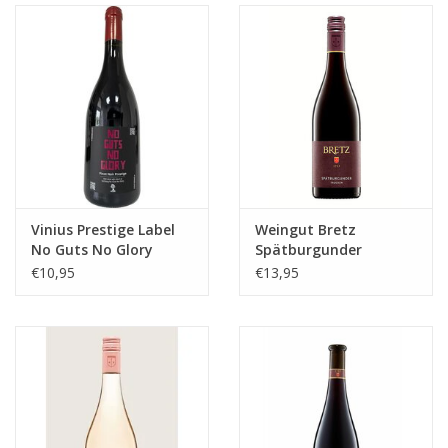
Aanbieding
Vinius Prestige Label
Weingut Bretz
No Guts No Glory
Spätburgunder
Pinot Noir
Trocken
€10,95
€13,95