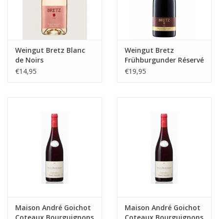
Weingut Bretz Blanc
Weingut Bretz
de Noirs
Frühburgunder Réservé
Trocken
€14,95
€19,95
Maison André Goichot
Maison André Goichot
Coteaux Bourguignons
Coteaux Bourguignons