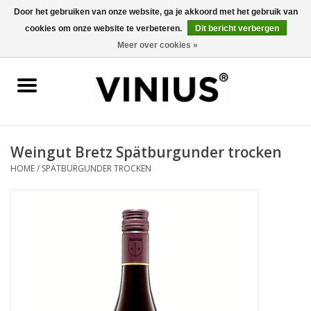
Door het gebruiken van onze website, ga je akkoord met het gebruik van
cookies om onze website te verbeteren.
Dit bericht verbergen
0 Artikelen - €0,00
Meer over cookies »
Home
Wijn per land
Wijn per kleur/soort
Weingut Bretz Spätburgunder trocken
HOME
/
SPÄTBURGUNDER TROCKEN
Geschenken
Wijnproeverij
Over Vinius
Wijnhuizen