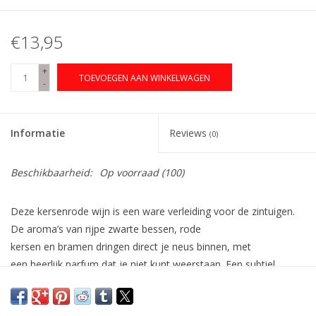
€13,95
+
TOEVOEGEN AAN WINKELWAGEN
-
Informatie
Reviews
(0)
Beschikbaarheid:
Op voorraad
(100)
Deze kersenrode wijn is een ware verleiding voor de zintuigen.
De aroma’s van rijpe zwarte bessen, rode
kersen en bramen dringen direct je neus binnen, met
een heerlijk parfum dat je niet kunt weerstaan. Een subtiel
vleugje amandel voegt een marsepein-achtige hint toe, wat de
ervaring nog completer maakt. Deze volle Pinot Noir heeft