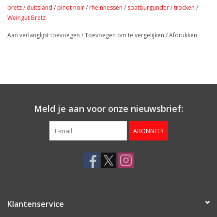
een stevige body, waarbij de smaken van rijpe
bretz
/
duitsland
/
pinot noir
/
rheinhessen
/
spatburgunder
/
trocken
/
kersen en bramen zich meesterlijk ontvouwen en lang blijven
Weingut Bretz
hangen. Een wijn die je zeker doet verlangen naar nog een glas!
Aan verlanglijst toevoegen
/
Toevoegen om te vergelijken
/
Afdrukken
Perfect zo op zichzelf te drinken, of te combineren
met lamsbout, stoofgerechten, hert, haas, rundvlees, maar ook
een geweldige keuze bij zachte, rijpe kazen en een toastje.
Meld je aan voor onze nieuwsbrief:
ABONNEER
Klantenservice