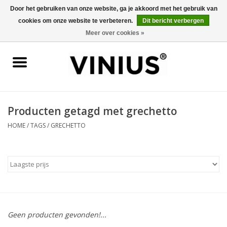
Door het gebruiken van onze website, ga je akkoord met het gebruik van
cookies om onze website te verbeteren.
Dit bericht verbergen
0 Artikelen - €0,00
Meer over cookies »
Home
Wijn per land
Wijn per kleur/soort
Producten getagd met grechetto
HOME
/
TAGS
/
GRECHETTO
Geschenken
Wijnproeverij
Over Vinius
Geen producten gevonden!...
Wijnhuizen