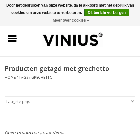
Door het gebruiken van onze website, ga je akkoord met het gebruik van
cookies om onze website te verbeteren.
Dit bericht verbergen
0 Artikelen - €0,00
Meer over cookies »
Home
Wijn per land
Wijn per kleur/soort
Producten getagd met grechetto
HOME
/
TAGS
/
GRECHETTO
Geschenken
Wijnproeverij
Over Vinius
Geen producten gevonden!...
Wijnhuizen