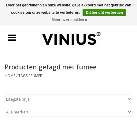
Door het gebruiken van onze website, ga je akkoord met het gebruik van
cookies om onze website te verbeteren.
Dit bericht verbergen
0 Artikelen - €0,00
Meer over cookies »
Home
Wijn per land
Wijn per kleur/soort
Producten getagd met fumee
HOME
/
TAGS
/
FUMEE
Geschenken
Wijnproeverij
Over Vinius
Wijnhuizen