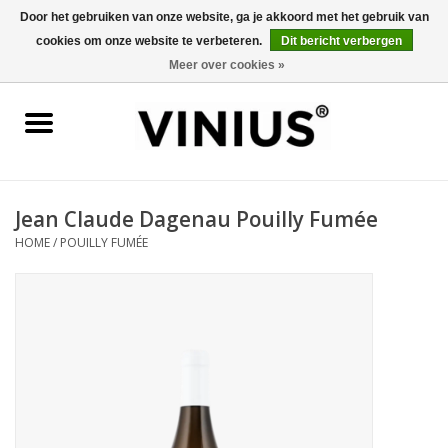
Door het gebruiken van onze website, ga je akkoord met het gebruik van
cookies om onze website te verbeteren.
Dit bericht verbergen
0 Artikelen - €0,00
Meer over cookies »
Home
Wijn per land
Wijn per kleur/soort
Jean Claude Dagenau Pouilly Fumée
HOME
/
POUILLY FUMÉE
Geschenken
Wijnproeverij
Over Vinius
Wijnhuizen