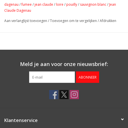
resulteert in een verfijnde en complexe wijn die vanaf het begin
dagenau
/
fumee
/
jean claude
/
loire
/
pouilly
/
sauvignon blanc
/
Jean
opwekkend en verkwikkend is. Een perfecte begeleider van
Claude Dagenau
gerechten!
Aan verlanglijst toevoegen
/
Toevoegen om te vergelijken
/
Afdrukken
Meld je aan voor onze nieuwsbrief:
ABONNEER
Klantenservice