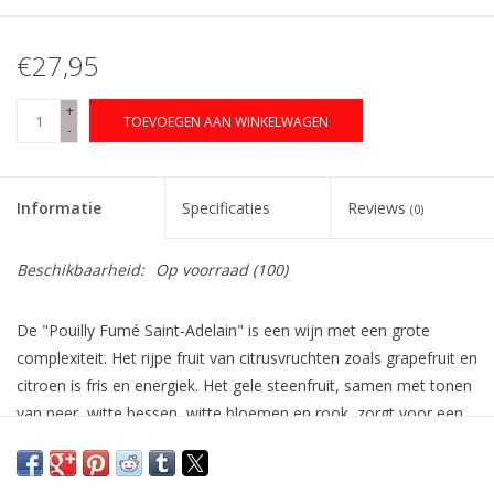
€27,95
+
TOEVOEGEN AAN WINKELWAGEN
-
Informatie
Specificaties
Reviews
(0)
Beschikbaarheid:
Op voorraad
(100)
De "Pouilly Fumé Saint-Adelain" is een wijn met een grote
complexiteit. Het rijpe fruit van citrusvruchten zoals grapefruit en
citroen is fris en energiek. Het gele steenfruit, samen met tonen
van peer, witte bessen, witte bloemen en rook, zorgt voor een
aromatische rijkdom en combineert met de minerale
vuursteennoot die zo kenmerkend is voor Pouilly Fumé. Dit