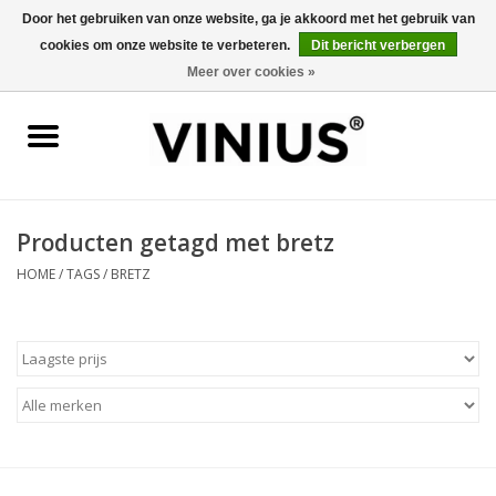
Door het gebruiken van onze website, ga je akkoord met het gebruik van
cookies om onze website te verbeteren.
Dit bericht verbergen
0 Artikelen - €0,00
Meer over cookies »
Home
Wijn per land
Wijn per kleur/soort
Producten getagd met bretz
HOME
/
TAGS
/
BRETZ
Geschenken
Wijnproeverij
Over Vinius
Wijnhuizen