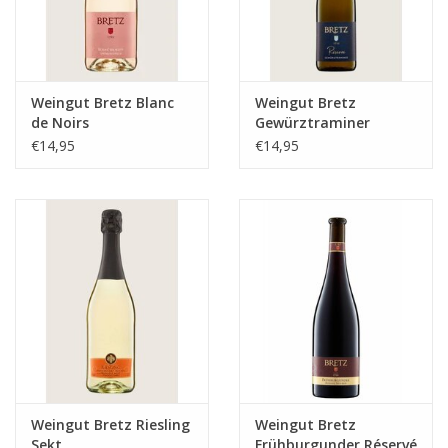
Weingut Bretz Blanc
Weingut Bretz
de Noirs
Gewürztraminer
Reserve
€14,95
€14,95
Weingut Bretz Riesling
Weingut Bretz
Sekt
Frühburgunder Réservé