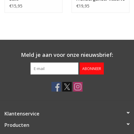
Trocken
€15,95
€19,95
Meld je aan voor onze nieuwsbrief:
ABONNEER
Klantenservice
Producten