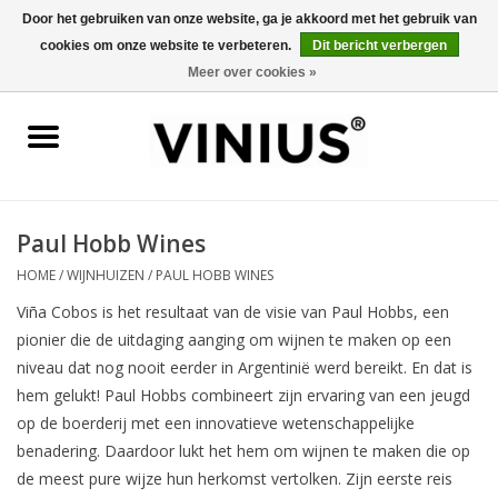
Door het gebruiken van onze website, ga je akkoord met het gebruik van
cookies om onze website te verbeteren.
Dit bericht verbergen
0 Artikelen - €0,00
Meer over cookies »
Home
Wijn per land
Wijn per kleur/soort
Paul Hobb Wines
HOME
/
WIJNHUIZEN
/
PAUL HOBB WINES
Geschenken
Viña Cobos is het resultaat van de visie van Paul Hobbs, een
pionier die de uitdaging aanging om wijnen te maken op een
Wijnproeverij
niveau dat nog nooit eerder in Argentinië werd bereikt. En dat is
hem gelukt! Paul Hobbs combineert zijn ervaring van een jeugd
Over Vinius
op de boerderij met een innovatieve wetenschappelijke
benadering. Daardoor lukt het hem om wijnen te maken die op
de meest pure wijze hun herkomst vertolken. Zijn eerste reis
Wijnhuizen