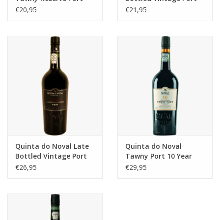
€20,95
€21,95
Quinta do Noval Late
Quinta do Noval
Bottled Vintage Port
Tawny Port 10 Year
Unfiltered
Old
€26,95
€29,95