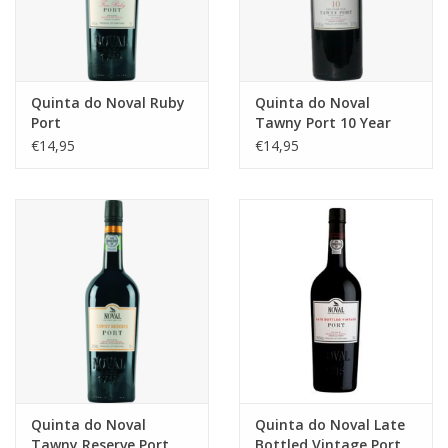
Quinta do Noval Ruby
Quinta do Noval
Port
Tawny Port 10 Year
Old (1/2)
€14,95
€14,95
Quinta do Noval
Quinta do Noval Late
Tawny Reserve Port
Bottled Vintage Port