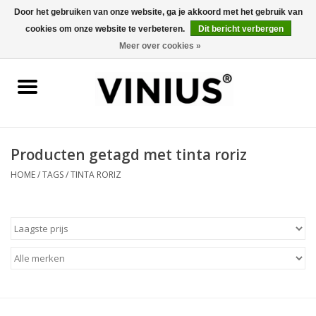
Door het gebruiken van onze website, ga je akkoord met het gebruik van
cookies om onze website te verbeteren.
Dit bericht verbergen
0 Artikelen - €0,00
Meer over cookies »
Home
Wijn per land
Wijn per kleur/soort
Producten getagd met tinta roriz
HOME
/
TAGS
/
TINTA RORIZ
Geschenken
Wijnproeverij
Over Vinius
Wijnhuizen