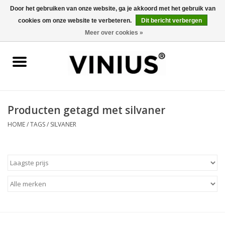
Door het gebruiken van onze website, ga je akkoord met het gebruik van
cookies om onze website te verbeteren.
Dit bericht verbergen
0 Artikelen - €0,00
Meer over cookies »
Home
Wijn per land
Wijn per kleur/soort
Producten getagd met silvaner
HOME
/
TAGS
/
SILVANER
Geschenken
Wijnproeverij
Over Vinius
Wijnhuizen