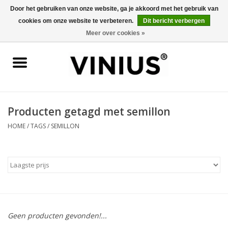
Door het gebruiken van onze website, ga je akkoord met het gebruik van
cookies om onze website te verbeteren.
Dit bericht verbergen
0 Artikelen - €0,00
Meer over cookies »
Home
Wijn per land
Wijn per kleur/soort
Producten getagd met semillon
HOME
/
TAGS
/
SEMILLON
Geschenken
Wijnproeverij
Over Vinius
Geen producten gevonden!...
Wijnhuizen