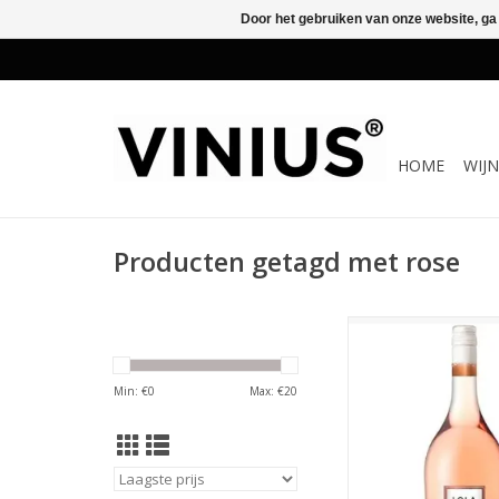
Door het gebruiken van onze website, ga
HOME
WIJ
Producten getagd met rose
Zalmroze van kleur. Fr
geur. In de mond ee
wijn met tonen van 
Min: €
0
Max: €
20
rozebottel, framboze
en smeuïg. Aangename
rosé, doordrinkb
uitnodigend! De af
delicaat en verfr