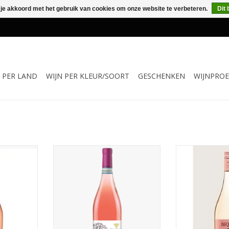
 je akkoord met het gebruik van cookies om onze website te verbeteren.
Dit 
N PER LAND
WIJN PER KLEUR/SOORT
GESCHENKEN
WIJNPROE
uitvol in de
Deze zeer geraffineerde rosé is
De Bretz Spätbu
n sappige
gemaakt van 2 bijzondere
Noir is een ele
aardbeien,
druivenrassen die typisch zijn
gemaakt 
n en sappig
voor de Piemonte. Samen geven
Spätburgunde
, fruitige
ze de rosé het hogere niveau.
presenteert
aar en
Fris maar ook geconcentreerd,
heldere, licht 
dronk is
fruitig maar ook kruidig, lange
verrast met e
issend.
afdronk, kortom een fantastisch
friss