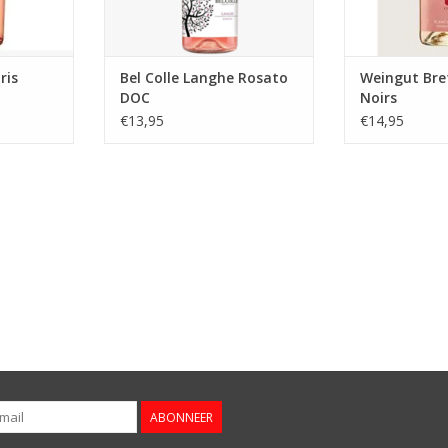
glas wijn!
NKELWAGEN
TOEVOEGEN AA
TOEVOEGEN AAN WINKELWAGEN
ris
Bel Colle Langhe Rosato
Weingut Bre
DOC
Noirs
€13,95
€14,95
ABONNEER