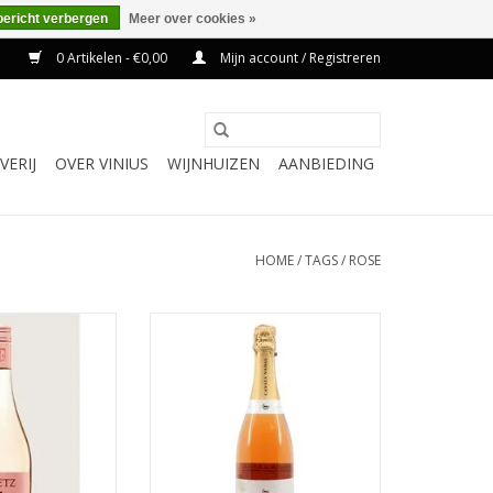
bericht verbergen
Meer over cookies »
0 Artikelen - €0,00
Mijn account / Registreren
VERIJ
OVER VINIUS
WIJNHUIZEN
AANBIEDING
HOME
/
TAGS
/
ROSE
rgunder Blanc de
Rosé mousserende wijn van de
gante witte wijn,
Trepat druif uit Spanje
van blauwe
TOEVOEGEN AAN WINKELWAGEN
r-druiven. Hij
 zich met een
goudgele kleur en
en verfijnde en
e geur.