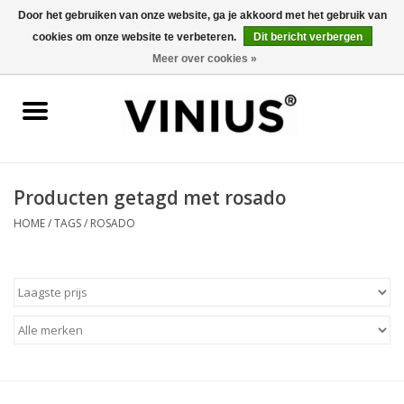
Door het gebruiken van onze website, ga je akkoord met het gebruik van
cookies om onze website te verbeteren.
Dit bericht verbergen
0 Artikelen - €0,00
Meer over cookies »
Home
Wijn per land
Wijn per kleur/soort
Producten getagd met rosado
HOME
/
TAGS
/
ROSADO
Geschenken
Wijnproeverij
Over Vinius
Wijnhuizen