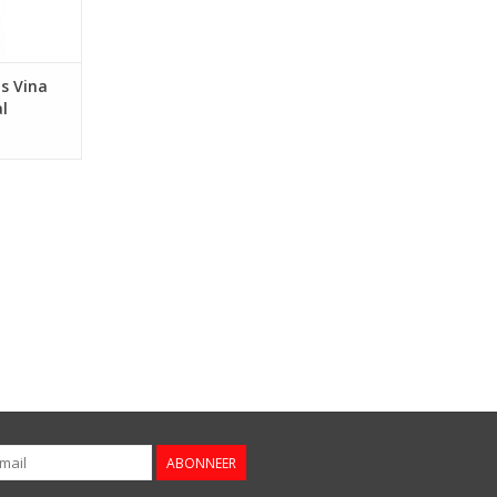
s Vina
l
m
ABONNEER