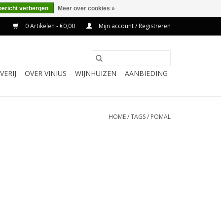
bericht verbergen
Meer over cookies »
0 Artikelen - €0,00
Mijn account / Registreren
VERIJ
OVER VINIUS
WIJNHUIZEN
AANBIEDING
HOME
/
TAGS
/
POMAL