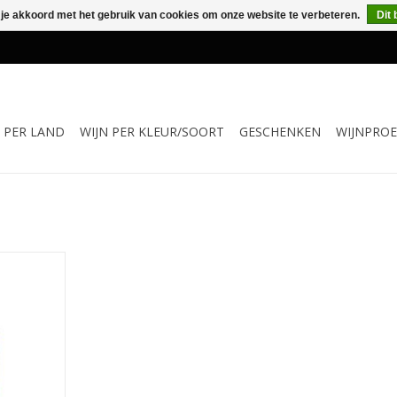
 je akkoord met het gebruik van cookies om onze website te verbeteren.
Dit 
N PER LAND
WIJN PER KLEUR/SOORT
GESCHENKEN
WIJNPROE
heeft 12
Amerikaans
a is een
wijn. Rijp
n, "roasted
out, rijpe
angename