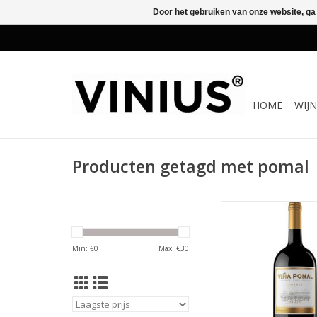
Door het gebruiken van onze website, ga
HOME
WIJ
Producten getagd met pomal
Viña Pomal crianza
maanden gerijpt op 
eiken.
Min: €
0
Max: €
30
Viña Pomal crianz
krachtige volle rode 
fruit, pittige kruide
tones", mineralen, h
tannines en een a