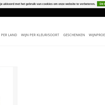
 je akkoord met het gebruik van cookies om onze website te verbeteren.
Dit 
N PER LAND
WIJN PER KLEUR/SOORT
GESCHENKEN
WIJNPROE
l
oorgaans de
haal en/of
oul Prestige
 door de 6
 krijgt de
g karakter.
gename zuren
toets.