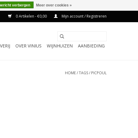
bericht verbergen
Meer over cookies »
0 Artikelen - €0,00
Mijn account / Registreren
VERIJ
OVER VINIUS
WIJNHUIZEN
AANBIEDING
HOME
/
TAGS
/
PICPOUL