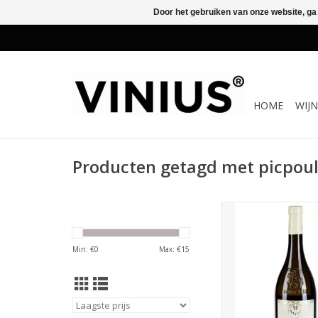
Door het gebruiken van onze website, ga
HOME
WIJ
Producten getagd met picpou
Picpoul de Pinet is d
wijn voor mossel, sc
schelpdieren. De Picp
Min: €
0
Max: €
15
is qua stijl anders:
maanden houtrijping
wijn een rond en romi
Rijp citrus fruit, aan
en lichte vanille 