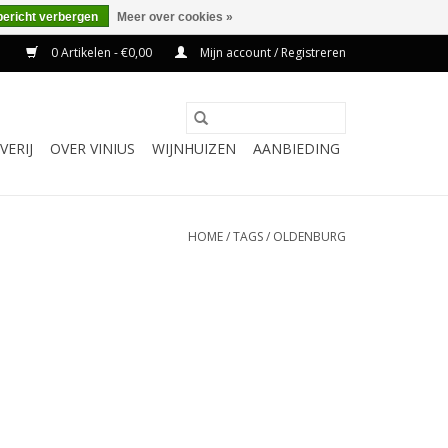
bericht verbergen
Meer over cookies »
0 Artikelen - €0,00
Mijn account / Registreren
VERIJ
OVER VINIUS
WIJNHUIZEN
AANBIEDING
HOME
/
TAGS
/
OLDENBURG