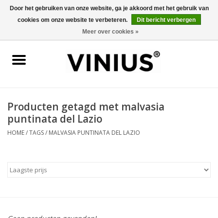
Door het gebruiken van onze website, ga je akkoord met het gebruik van
cookies om onze website te verbeteren.
Dit bericht verbergen
0 Artikelen - €0,00
Meer over cookies »
Home
Wijn per land
Wijn per kleur/soort
Producten getagd met malvasia
puntinata del Lazio
Geschenken
HOME
/
TAGS
/
MALVASIA PUNTINATA DEL LAZIO
Wijnproeverij
Over Vinius
Wijnhuizen