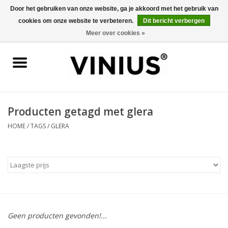
Door het gebruiken van onze website, ga je akkoord met het gebruik van
cookies om onze website te verbeteren.
Dit bericht verbergen
0 Artikelen - €0,00
Meer over cookies »
Home
Wijn per land
Wijn per kleur/soort
Producten getagd met glera
HOME
/
TAGS
/
GLERA
Geschenken
Wijnproeverij
Over Vinius
Geen producten gevonden!...
Wijnhuizen