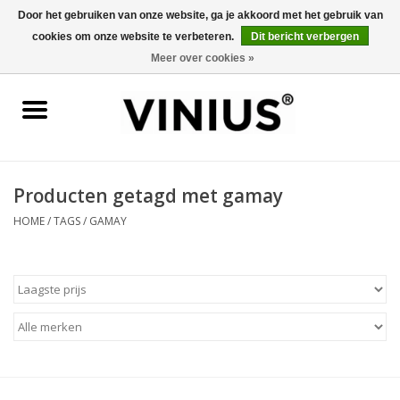
Door het gebruiken van onze website, ga je akkoord met het gebruik van
cookies om onze website te verbeteren.
Dit bericht verbergen
0 Artikelen - €0,00
Meer over cookies »
Home
Wijn per land
Wijn per kleur/soort
Producten getagd met gamay
HOME
/
TAGS
/
GAMAY
Geschenken
Wijnproeverij
Over Vinius
Wijnhuizen