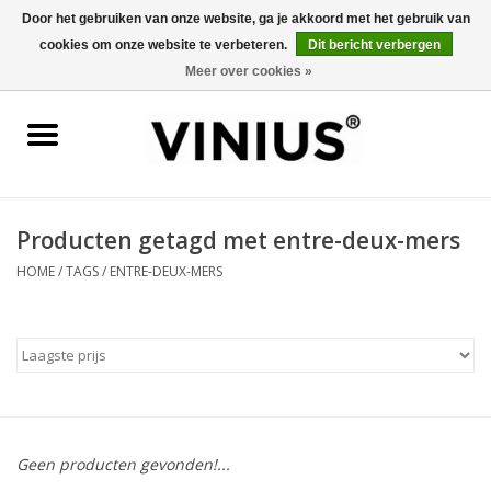
Door het gebruiken van onze website, ga je akkoord met het gebruik van
cookies om onze website te verbeteren.
Dit bericht verbergen
0 Artikelen - €0,00
Meer over cookies »
Home
Wijn per land
Wijn per kleur/soort
Producten getagd met entre-deux-mers
HOME
/
TAGS
/
ENTRE-DEUX-MERS
Geschenken
Wijnproeverij
Over Vinius
Geen producten gevonden!...
Wijnhuizen