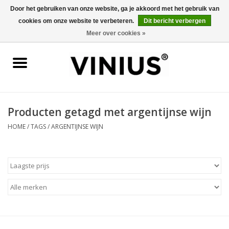
Door het gebruiken van onze website, ga je akkoord met het gebruik van
cookies om onze website te verbeteren.
Dit bericht verbergen
0 Artikelen - €0,00
Meer over cookies »
Home
Wijn per land
Wijn per kleur/soort
Producten getagd met argentijnse wijn
HOME
/
TAGS
/
ARGENTIJNSE WIJN
Geschenken
Wijnproeverij
Over Vinius
Wijnhuizen