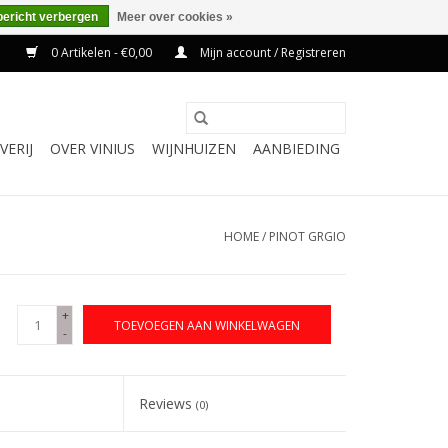
bericht verbergen
Meer over cookies »
0 Artikelen - €0,00
Mijn account / Registreren
VERIJ
OVER VINIUS
WIJNHUIZEN
AANBIEDING
HOME
/
PINOT GRGIO
+
TOEVOEGEN AAN WINKELWAGEN
-
Reviews
(0)