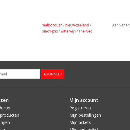
malborough
/
nieuw-zeeland
/
Aan verlan
pinot-gris
/
witte wijn
/
The Ned
ABONNEER
cten
Mijn account
ducten
Registreren
producten
Mijn bestellingen
ingen
Mijn tickets
zen
Mijn verlanglijst