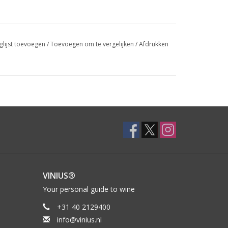
glijst toevoegen
/
Toevoegen om te vergelijken
/
Afdrukken
VINIUS®
Your personal guide to wine
+31 40 2129400
info@vinius.nl