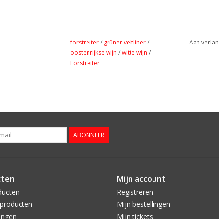
forstreiter
/
grüner veltliner
/
Aan verlan
oostenrijkse wijn
/
witte wijn
/
Forstreiter
ABONNEER
cten
Mijn account
ducten
Registreren
producten
Mijn bestellingen
ingen
Mijn tickets