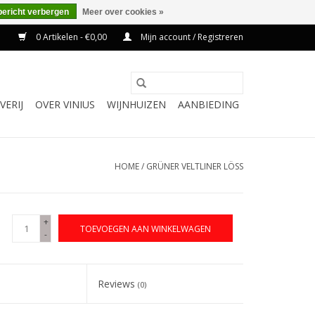
bericht verbergen
Meer over cookies »
0 Artikelen - €0,00
Mijn account / Registreren
VERIJ
OVER VINIUS
WIJNHUIZEN
AANBIEDING
HOME
/
GRÜNER VELTLINER LÖSS
+
TOEVOEGEN AAN WINKELWAGEN
-
Reviews
(0)