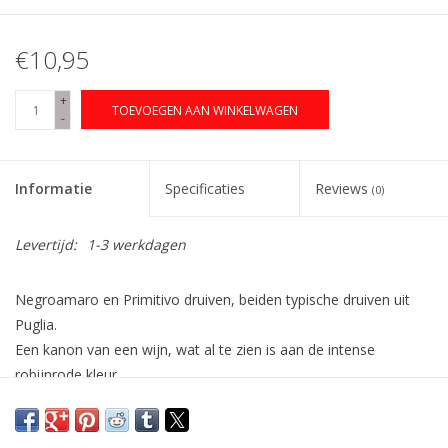
€10,95
+
TOEVOEGEN AAN WINKELWAGEN
-
Informatie
Specificaties
Reviews
(0)
Levertijd:
1-3 werkdagen
Negroamaro en Primitivo druiven, beiden typische druiven uit
Puglia.
Een kanon van een wijn, wat al te zien is aan de intense
robijnrode kleur.
Ook in de neus kan je niet om deze wijn heen, met aroma's van
rijp rood fruit zoals framboos, zwarte bes en kers. En dan