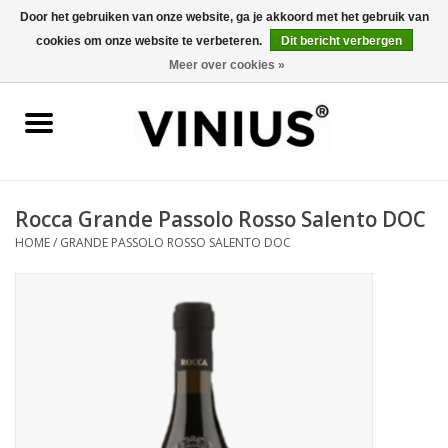
Door het gebruiken van onze website, ga je akkoord met het gebruik van
cookies om onze website te verbeteren.
Dit bericht verbergen
0 Artikelen - €0,00
Meer over cookies »
Home
Wijn per land
Wijn per kleur/soort
Rocca Grande Passolo Rosso Salento DOC
HOME
/
GRANDE PASSOLO ROSSO SALENTO DOC
Geschenken
Wijnproeverij
Over Vinius
Wijnhuizen