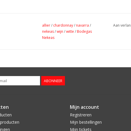
allier
/
chardonnay
/
navarra
/
Aan verlan
nekeas
/
wijn
/
witte
/
Bodegas
Nekeas
ABONNEER
cten
Mijn account
ducten
Registreren
producten
Mijn bestellingen
ingen
Mijn tickets