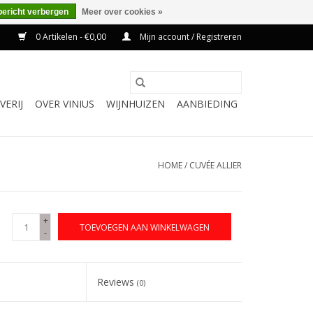
bericht verbergen
Meer over cookies »
0 Artikelen - €0,00
Mijn account / Registreren
VERIJ
OVER VINIUS
WIJNHUIZEN
AANBIEDING
HOME
/
CUVÉE ALLIER
+
TOEVOEGEN AAN WINKELWAGEN
-
Reviews
(0)