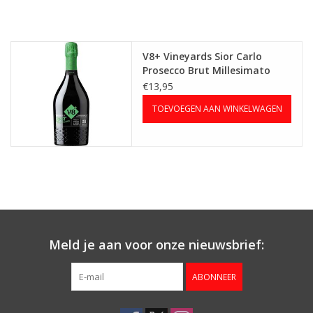
V8+ Vineyards Sior Carlo
Prosecco Brut Millesimato
DOC
€13,95
TOEVOEGEN AAN WINKELWAGEN
Meld je aan voor onze nieuwsbrief:
ABONNEER