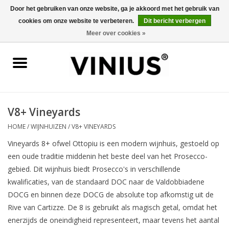
Door het gebruiken van onze website, ga je akkoord met het gebruik van
cookies om onze website te verbeteren.
Dit bericht verbergen
0 Artikelen - €0,00
Meer over cookies »
Home
Wijn per land
Wijn per kleur/soort
V8+ Vineyards
HOME
/
WIJNHUIZEN
/
V8+ VINEYARDS
Geschenken
Vineyards 8+ ofwel Ottopiu is een modern wijnhuis, gestoeld op
een oude traditie middenin het beste deel van het Prosecco-
Wijnproeverij
gebied. Dit wijnhuis biedt Prosecco's in verschillende
kwalificaties, van de standaard DOC naar de Valdobbiadene
Over Vinius
DOCG en binnen deze DOCG de absolute top afkomstig uit de
Rive van Cartizze. De 8 is gebruikt als magisch getal, omdat het
enerzijds de oneindigheid representeert, maar tevens het aantal
Wijnhuizen