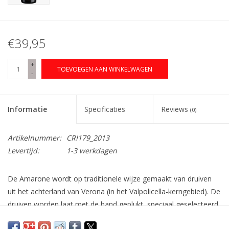
€39,95
+
TOEVOEGEN AAN WINKELWAGEN
-
Informatie
Specificaties
Reviews
(0)
Artikelnummer:
CRI179_2013
Levertijd:
1-3 werkdagen
De Amarone wordt op traditionele wijze gemaakt van druiven
uit het achterland van Verona (in het Valpolicella-kerngebied). De
druiven worden laat met de hand geplukt, speciaal geselecteerd
en vervolgens eerst ongeveer 4 maanden op houten rekken