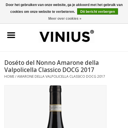
Door het gebruiken van onze website, ga je akkoord met het gebruik van
cookies om onze website te verbeteren.
Dit bericht verbergen
0 Artikelen - €0,00
Meer over cookies »
Home
Wijn per land
Wijn per kleur/soort
Doséto del Nonno Amarone della
Valpolicella Classico DOCG 2017
Geschenken
HOME
/
AMARONE DELLA VALPOLICELLA CLASSICO DOCG 2017
Wijnproeverij
Over Vinius
Wijnhuizen