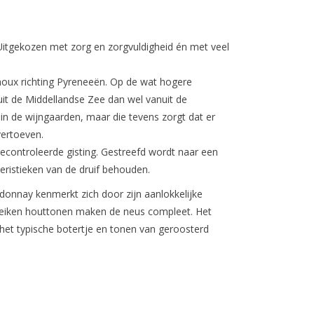
 Uitgekozen met zorg en zorgvuldigheid én met veel
oux richting Pyreneeën. Op de wat hogere
anuit de Middellandse Zee dan wel vanuit de
 in de wijngaarden, maar die tevens zorgt dat er
vertoeven.
ontroleerde gisting. Gestreefd wordt naar een
eristieken van de druif behouden.
donnay kenmerkt zich door zijn aanlokkelijke
eiken houttonen maken de neus compleet. Het
t typische botertje en tonen van geroosterd