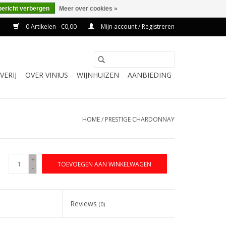
bericht verbergen
Meer over cookies »
0 Artikelen - €0,00
Mijn account / Registreren
VERIJ
OVER VINIUS
WIJNHUIZEN
AANBIEDING
HOME
/
PRESTIGE CHARDONNAY
+
TOEVOEGEN AAN WINKELWAGEN
-
Reviews
(0)