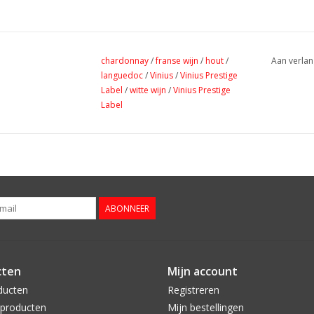
chardonnay
/
franse wijn
/
hout
/
Aan verlan
languedoc
/
Vinius
/
Vinius Prestige
Label
/
witte wijn
/
Vinius Prestige
Label
ABONNEER
cten
Mijn account
ducten
Registreren
producten
Mijn bestellingen