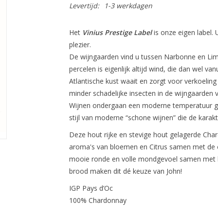
Levertijd:
1-3 werkdagen
Het
Vinius Prestige Label
is onze eigen label.
plezier.
De wijngaarden vind u tussen Narbonne en Lim
percelen is eigenlijk altijd wind, die dan wel v
Atlantische kust waait en zorgt voor verkoeling
minder schadelijke insecten in de wijngaarden 
Wijnen ondergaan een moderne temperatuur gec
stijl van moderne “schone wijnen” die de karakt
Deze hout rijke en stevige hout gelagerde Char
aroma's van bloemen en Citrus samen met de 
mooie ronde en volle mondgevoel samen met he
brood maken dit dé keuze van John!
IGP Pays d’Oc
100% Chardonnay